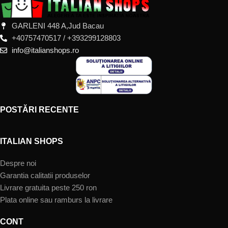
GARLENI 448 A,Jud Bacau
+40757470517 / +393299128803
info@italianshops.ro
POSTĂRI RECENTE
ITALIAN SHOPS
Despre noi
Garantia calitatii produselor
Livrare gratuita peste 250 ron
Plata online sau ramburs la livrare
CONT