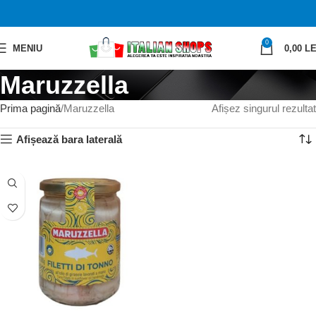
0
MENIU
0,00
LE
Maruzzella
Prima pagină
Maruzzella
Afișez singurul rezultat
Afișează bara laterală