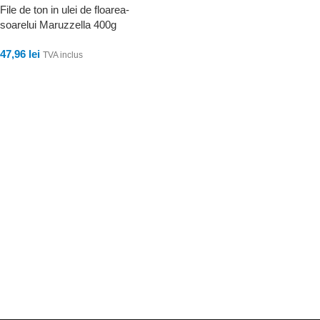
File de ton in ulei de floarea-
soarelui Maruzzella 400g
47,96
lei
TVA inclus
ADAUGĂ ÎN COȘ