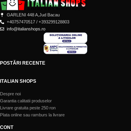
GARLENI 448 A,Jud Bacau
+40757470517 / +393299128803
info@italianshops.ro
POSTĂRI RECENTE
ITALIAN SHOPS
Despre noi
Garantia calitatii produselor
Livrare gratuita peste 250 ron
Plata online sau ramburs la livrare
CONT