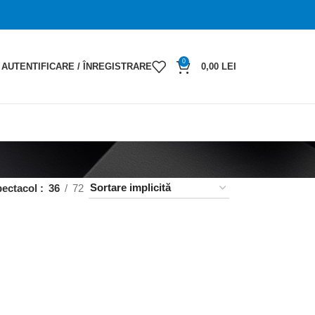
0
AUTENTIFICARE / ÎNREGISTRARE
0,00
LEI
pectacol
36
72