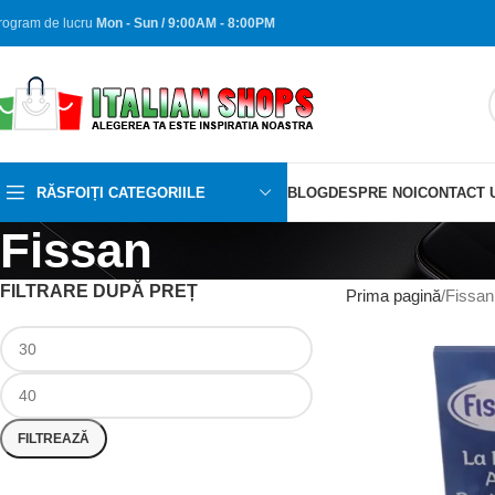
rogram de lucru
Mon - Sun / 9:00AM - 8:00PM
RĂSFOIȚI CATEGORIILE
BLOG
DESPRE NOI
CONTACT 
Fissan
FILTRARE DUPĂ PREȚ
Prima pagină
Fissan
FILTREAZĂ