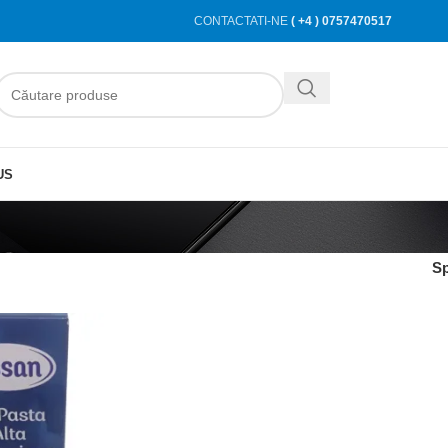
CONTACTATI-NE
( +4 ) 0757470517
US
S