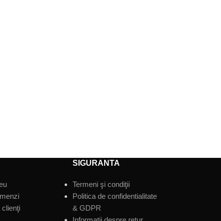
SIGURANTA
eu
Termeni şi condiţii
omenzi
Politica de confidentialitate
clienţi
& GDPR
Informatii despre retur