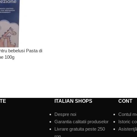
tru bebelusi Pasta di
ne 100g
TE
ITALIAN SHOPS
CONT
Despre noi
Contul m
Garantia calitatii produselor
Istoric c
Livrare gratuita peste 250
Asistenţă 
ron