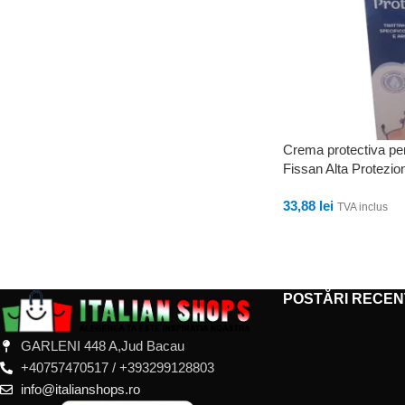
Crema protectiva pen
Fissan Alta Protezio
33,88
lei
TVA inclus
ADAUGĂ ÎN COȘ
POSTĂRI RECEN
GARLENI 448 A,Jud Bacau
+40757470517 / +393299128803
info@italianshops.ro