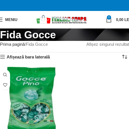
0
MENIU
0,00
LE
Fida Gocce
Prima pagină
Fida Gocce
Afișez singurul rezultat
Afișează bara laterală