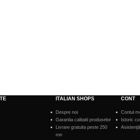
TE
ITALIAN SHOPS
CONT
Despre noi
Contul m
Garantia calitatii produselor
Istoric c
Livrare gratuita peste 250
Asistenţă 
ron