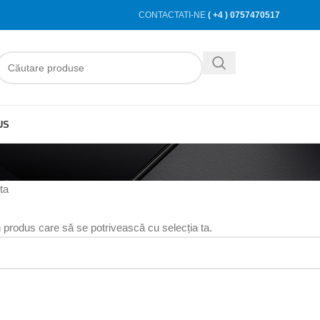
CONTACTATI-NE
( +4 ) 0757470517
US
ta
n produs care să se potrivească cu selecția ta.