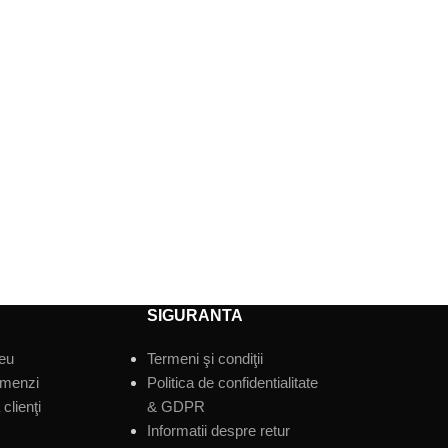
SIGURANTA
eu
Termeni şi condiţii
omenzi
Politica de confidentialitate
clienţi
& GDPR
Informatii despre retur