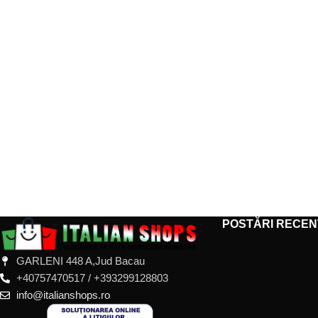
POSTĂRI RECEN
GARLENI 448 A,Jud Bacau
+40757470517 / +393299128803
info@italianshops.ro