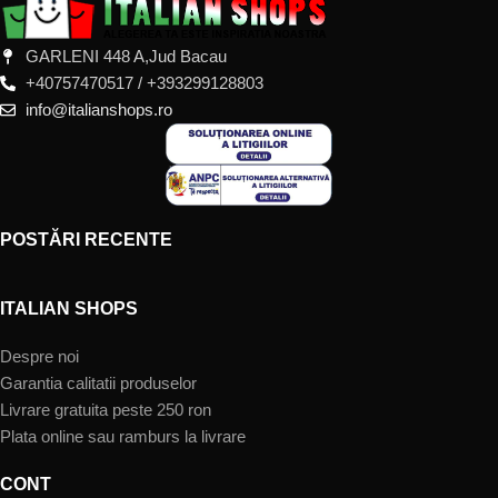
GARLENI 448 A,Jud Bacau
+40757470517 / +393299128803
info@italianshops.ro
POSTĂRI RECENTE
ITALIAN SHOPS
Despre noi
Garantia calitatii produselor
Livrare gratuita peste 250 ron
Plata online sau ramburs la livrare
CONT