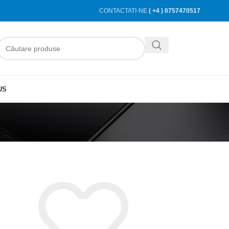
CONTACTATI-NE
( +4 ) 0757470517
US